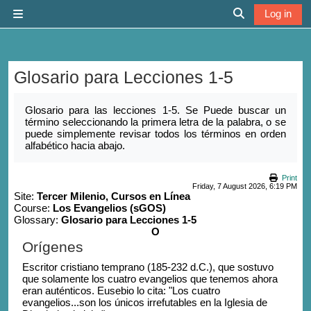
Skip to main content
Log in
Side panel
Toggle search 
Glosario para Lecciones 1-5
Completion requirements
Glosario para las lecciones 1-5. Se Puede buscar un
término seleccionando la primera letra de la palabra, o se
puede simplemente revisar todos los términos en orden
alfabético hacia abajo.
Print
Friday, 7 August 2026, 6:19 PM
Site:
Tercer Milenio, Cursos en Línea
Course:
Los Evangelios (sGOS)
Glossary:
Glosario para Lecciones 1-5
O
Orígenes
Escritor cristiano temprano (185-232 d.C.), que sostuvo
que solamente los cuatro evangelios que tenemos ahora
eran auténticos. Eusebio lo cita: "Los cuatro
evangelios...son los únicos irrefutables en la Iglesia de