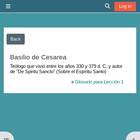
Skip to main content
Log in
Side panel
Toggle search 
Back
Basilio de Cesarea
Teólogo que vivió entre los años 330 y 379 d. C. y autor
de "De Spiritu Sancto" (Sobre el Espíritu Santo)
»
Glosario para Lección 1
Open course index
Open