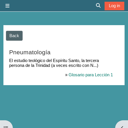
Skip to main content
Log in
Side panel
Toggle search 
Back
Pneumatología
El estudio teológico del Espíritu Santo, la tercera
persona de la Trinidad
(a veces escrito con N...)
»
Glosario para Lección 1
Open course index
Open