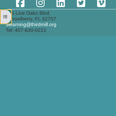
316 Live Oaks Blvd.
Open course index
Casselberry, FL 32707
slearning@thirdmill.org
Tel: 407-830-0222