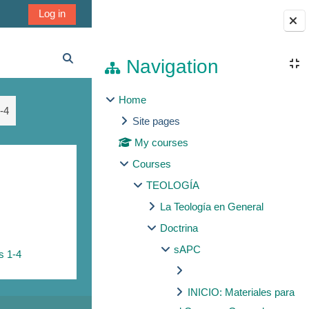
Log in
Blocks
Navigation
Toggle search input
Home
-4
Site pages
My courses
Courses
TEOLOGÍA
La Teología en General
Doctrina
sAPC
s 1-4
INICIO: Materiales para