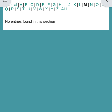
Special
|
A
|
B
|
C
|
D
|
E
|
F
|
G
|
H
|
I
|
J
|
K
|
L
|
M
|
N
|
O
|
P
|
Q
|
R
|
S
|
T
|
U
|
V
|
W
|
X
|
Y
|
Z
|
ALL
No entries found in this section