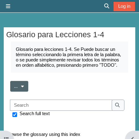
Skip to main content
Log in
Side panel
Toggle search 
Glosario para Lecciones 1-4
Completion requirements
Glosario para lecciones 1-4. Se Puede buscar un
término seleccionando la primera letra de la palabra,
o se puede simplemente revisar todos los términos
en orden alfabético, presionando primero "TODO".
Export entries
...
Search
Search
Search full text
Browse the glossary using this index
Open course index
Open