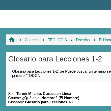
Skip to main content
Courses
TEOLOGÍA
Doctrina
El Hom
Glosario para Lecciones 1-2
Completion requirements
Glosario para Lecciones 1-2. Se Puede buscar un término sele
primero "TODO".
Site:
Tercer Milenio, Cursos en Línea
Course:
¿Qué es el Hombre? (El Hombre)
Glossary:
Glosario para Lecciones 1-2