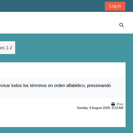
Log in
Toggl
nes 1-2
visar todos los términos en orden alfabético, presionando
Print
Sunday, 9 August 2026, 9:23 AM