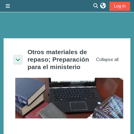
Skip to main content
Log in
Side panel
Toggle search inp
Section outline
Otros materiales de
repaso; Preparación
Collapse all
Collapse
para el ministerio