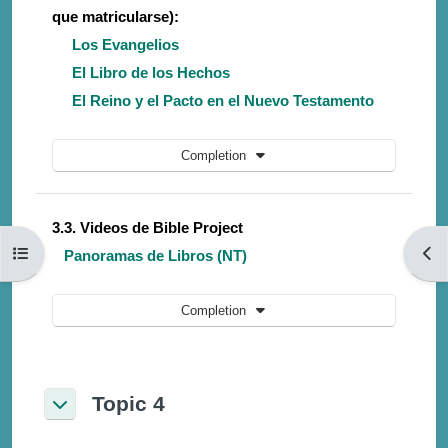
que matricularse):
Los Evangelios
El Libro de los Hechos
El Reino y el Pacto en el Nuevo Testamento
Completion
3.3. Videos de Bible Project
Open course index
Open
Panoramas de Libros (NT)
Completion
Topic 4
Collapse