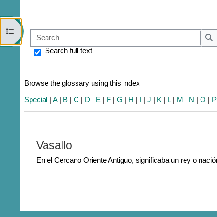
Open course index
Sear
S
Search full text
Browse the glossary using this index
Special
|
A
|
B
|
C
|
D
|
E
|
F
|
G
|
H
|
I
|
J
|
K
|
L
|
M
|
N
|
O
|
P
Vasallo
En el Cercano Oriente Antiguo, significaba un rey o na