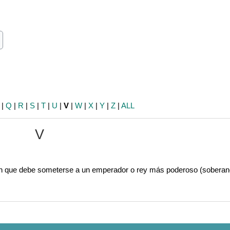
ch
earch
|
Q
|
R
|
S
|
T
|
U
|
V
|
W
|
X
|
Y
|
Z
|
ALL
V
ción que debe someterse a un emperador o rey más poderoso (soberan