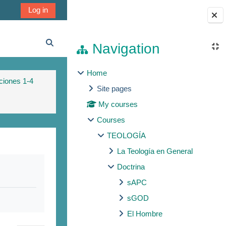
Log in
Blocks
Navigation
Toggle search input
Home
ciones 1-4
Site pages
My courses
Courses
TEOLOGÍA
La Teología en General
Doctrina
sAPC
sGOD
El Hombre