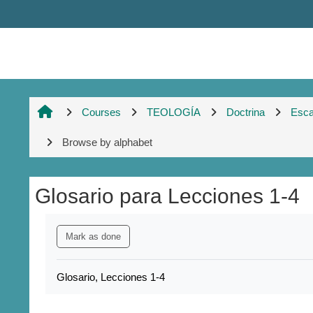
Skip to main content
Courses
TEOLOGÍA
Doctrina
Esca
Browse by alphabet
Glosario para Lecciones 1-4
Completion requirements
Mark as done
Glosario, Lecciones 1-4