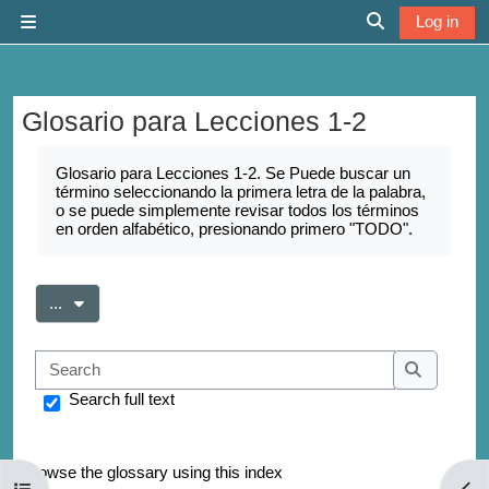
Skip to main content
Log in
Side panel
Toggle search 
Glosario para Lecciones 1-2
Completion requirements
Glosario para Lecciones 1-2. Se Puede buscar un
término seleccionando la primera letra de la palabra,
o se puede simplemente revisar todos los términos
en orden alfabético, presionando primero "TODO".
Export entries
...
Search
Search
Search full text
Browse the glossary using this index
Open course index
Open