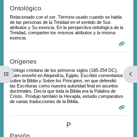
Ontológico
Relacionado con el
ser
. Término usado cuando se habla
de las personas de la Trinidad en el sentido de Sus
atributos y Su esencia. En la perspectiva ontológica de la
Trinidad, comparten los mismos atributos y la misma
esencia.
Orígenes
Teólogo cristiano de los primeros siglos (185-254 DC),
Open course index
Open
quien enseñó en Alejandría, Egipto. Escribió comentarios
sobre la Biblia y
Sobre los Principios
, en que defendió
las Escrituras como nuestra autoridad final en asuntos
doctrinales. Decía que toda la Biblia era la Palabra de
Cristo. Produjo también la Hexapla, estudio comparativo
de varias traducciones de la Biblia.
P
Pasión