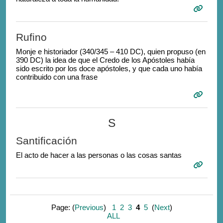
Rufino
Monje e historiador (340/345 – 410 DC), quien propuso (en
390 DC) la idea de que el Credo de los Apóstoles había
sido escrito por los doce apóstoles, y que cada uno había
contribuido con una frase
S
Santificación
El acto de hacer a las personas o las cosas santas
Page: (
Previous
)
1
2
3
4
5
(
Next
)
ALL