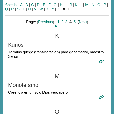
Special
|
A
|
B
|
C
|
D
|
E
|
F
|
G
|
H
|
I
|
J
|
K
|
L
|
M
|
N
|
O
|
P
|
Q
|
R
|
S
|
T
|
U
|
V
|
W
|
X
|
Y
|
Z
|
ALL
Page: (
Previous
)
1
2
3
4
5
(
Next
)
ALL
K
Kurios
Término griego (transliteración) para gobernador, maestro,
Señor
M
Monoteísmo
Creencia en un solo Dios verdadero
O