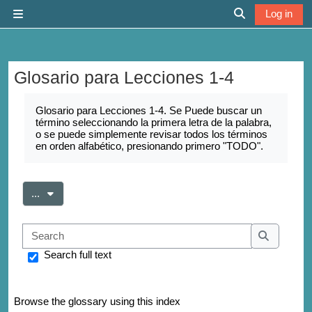
Skip to main content
Log in
Side panel
Toggle search 
Glosario para Lecciones 1-4
Completion requirements
Glosario para Lecciones 1-4. Se Puede buscar un
término seleccionando la primera letra de la palabra,
o se puede simplemente revisar todos los términos
en orden alfabético, presionando primero "TODO".
Export entries
...
Search
Search
Search full text
Browse the glossary using this index