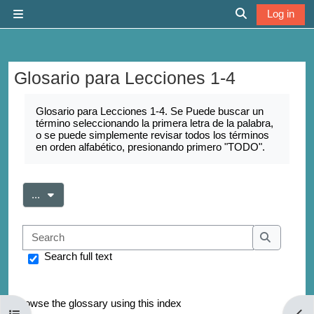
Skip to main content
Log in
Side panel
Toggle search 
Glosario para Lecciones 1-4
Completion requirements
Glosario para Lecciones 1-4. Se Puede buscar un
término seleccionando la primera letra de la palabra,
o se puede simplemente revisar todos los términos
en orden alfabético, presionando primero "TODO".
Export entries
...
Search
Search
Search full text
Browse the glossary using this index
Open course index
Open