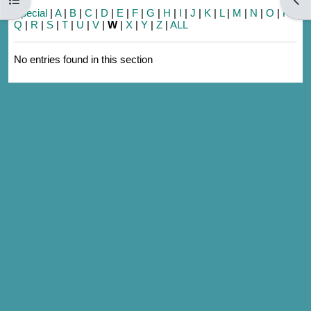
Special
|
A
|
B
|
C
|
D
|
E
|
F
|
G
|
H
|
I
|
J
|
K
|
L
|
M
|
N
|
O
|
P
|
Q
|
R
|
S
|
T
|
U
|
V
|
W
|
X
|
Y
|
Z
|
ALL
No entries found in this section