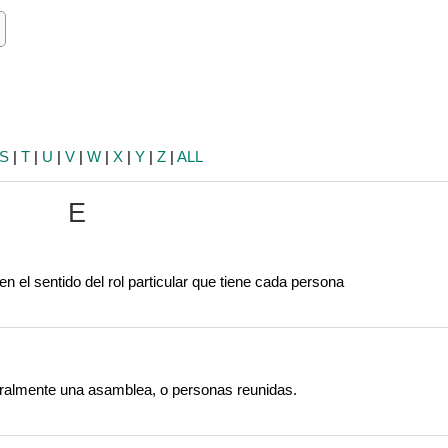
ch
earch
S
|
T
|
U
|
V
|
W
|
X
|
Y
|
Z
|
ALL
E
n el sentido del rol particular que tiene cada persona
 literalmente una asamblea, o personas reunidas.