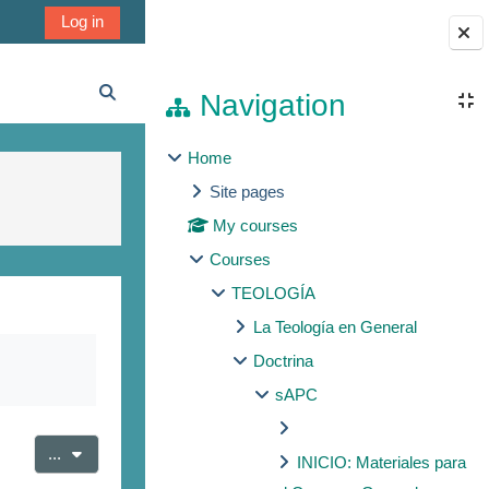
Log in
Blocks
Navigation
Toggle search input
Home
Site pages
My courses
Courses
TEOLOGÍA
La Teología en General
Doctrina
sAPC
Export entries
...
INICIO: Materiales para