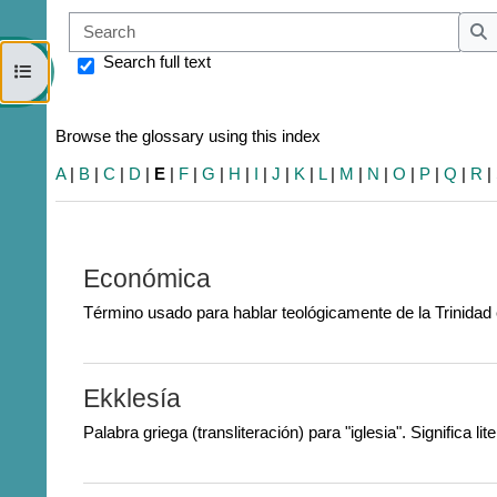
Sear
S
Search full text
Open course index
Browse the glossary using this index
A
|
B
|
C
|
D
|
E
|
F
|
G
|
H
|
I
|
J
|
K
|
L
|
M
|
N
|
O
|
P
|
Q
|
R
|
Económica
Término usado para hablar teológicamente de la Trinidad e
Ekklesía
Palabra griega (transliteración) para "iglesia". Significa