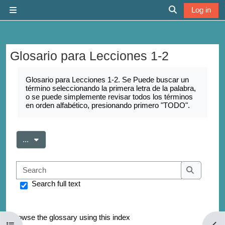
Skip to main content
Log in
Side panel
Toggle search 
Glosario para Lecciones 1-2
Completion requirements
Glosario para Lecciones 1-2. Se Puede buscar un
término seleccionando la primera letra de la palabra,
o se puede simplemente revisar todos los términos
en orden alfabético, presionando primero "TODO".
Export entries
...
Search
Search
Search full text
Browse the glossary using this index
Open course index
Open