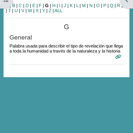
A
|
B
|
C
|
D
|
E
|
F
|
G
|
H
|
I
|
J
|
K
|
L
|
M
|
N
|
O
|
P
|
Q
|
R
|
S
|
T
|
U
|
V
|
W
|
X
|
Y
|
Z
|
ALL
G
General
Palabra usada para describir el tipo de revelación que llega
a toda la humanidad a través de la naturaleza y la historia