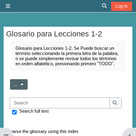
Skip to main content
Log in
Side panel
Toggle search 
Glosario para Lecciones 1-2
Completion requirements
Glosario para Lecciones 1-2. Se Puede buscar un
término seleccionando la primera letra de la palabra,
o se puede simplemente revisar todos los términos
en orden alfabético, presionando primero "TODO".
Export entries
...
Search
Search
Search full text
Browse the glossary using this index
Open course index
Open