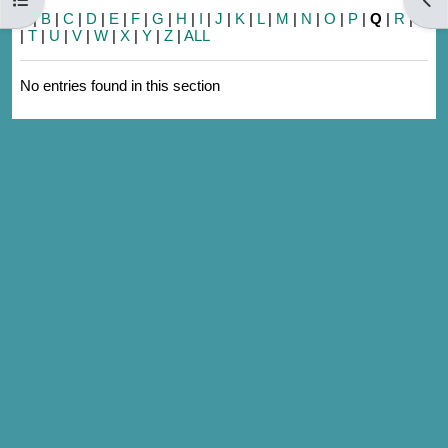
A
|
B
|
C
|
D
|
E
|
F
|
G
|
H
|
I
|
J
|
K
|
L
|
M
|
N
|
O
|
P
|
Q
|
R
|
S
|
T
|
U
|
V
|
W
|
X
|
Y
|
Z
|
ALL
No entries found in this section