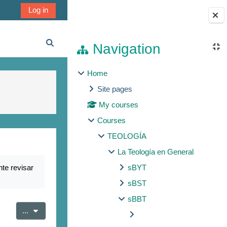
Log in
Blocks
Navigation
Toggle search input
Home
Site pages
My courses
Courses
TEOLOGÍA
La Teología en General
te revisar
sBYT
sBST
sBBT
Export entries
...