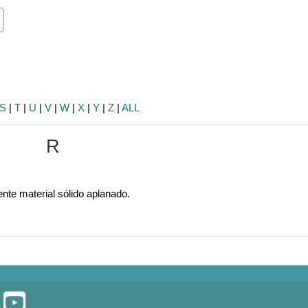
ch
earch
S
|
T
|
U
|
V
|
W
|
X
|
Y
|
Z
|
ALL
R
ente material sólido aplanado.