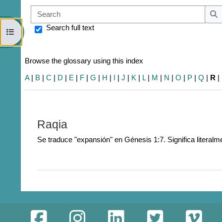
Sear
S
Search full text
Open course index
Browse the glossary using this index
A
|
B
|
C
|
D
|
E
|
F
|
G
|
H
|
I
|
J
|
K
|
L
|
M
|
N
|
O
|
P
|
Q
|
R
|
Raqia
Se traduce "expansión" en Génesis 1:7. Significa literalm