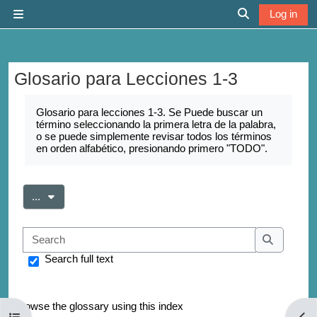
Skip to main content
Log in
Side panel
Toggle search 
Glosario para Lecciones 1-3
Completion requirements
Glosario para lecciones 1-3. Se Puede buscar un
término seleccionando la primera letra de la palabra,
o se puede simplemente revisar todos los términos
en orden alfabético, presionando primero "TODO".
Export entries
...
Search
Search
Search full text
Browse the glossary using this index
Open course index
Open