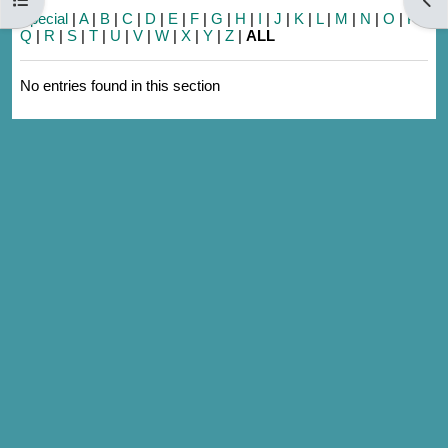
Special
|
A
|
B
|
C
|
D
|
E
|
F
|
G
|
H
|
I
|
J
|
K
|
L
|
M
|
N
|
O
|
P
|
Q
|
R
|
S
|
T
|
U
|
V
|
W
|
X
|
Y
|
Z
|
ALL
No entries found in this section