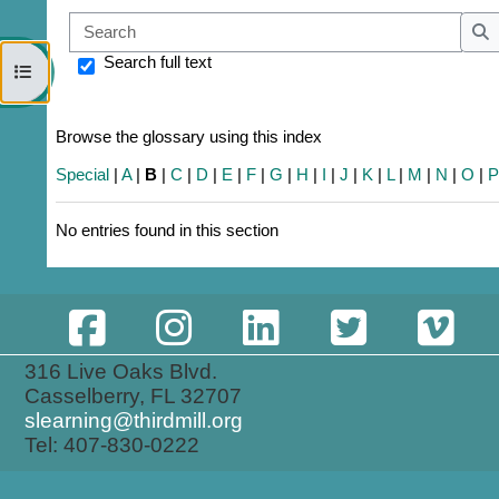
Sear
S
Search full text
Open course index
Browse the glossary using this index
Special
|
A
|
B
|
C
|
D
|
E
|
F
|
G
|
H
|
I
|
J
|
K
|
L
|
M
|
N
|
O
|
No entries found in this section
316 Live Oaks Blvd.
Casselberry, FL 32707
slearning@thirdmill.org
Tel: 407-830-0222