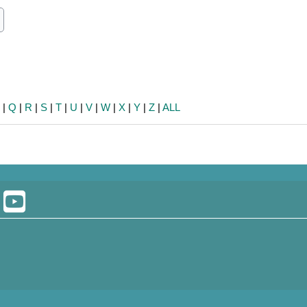
ch
earch
P
|
Q
|
R
|
S
|
T
|
U
|
V
|
W
|
X
|
Y
|
Z
|
ALL