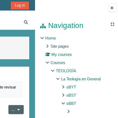
Log in
Blocks
Navigation
Toggle search input
Home
Site pages
My courses
Courses
TEOLOGÍA
La Teología en General
te revisar
sBYT
sBST
sBBT
Export entries
...