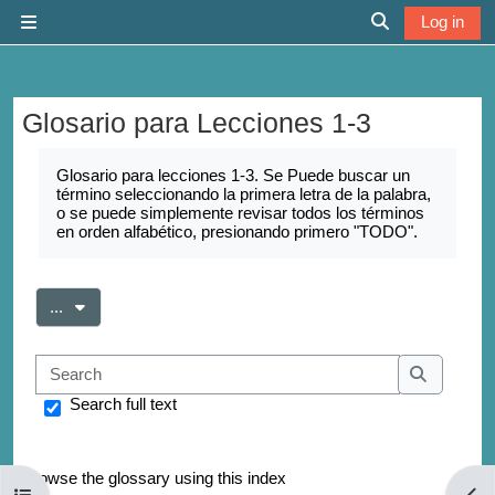
Skip to main content
Log in
Side panel
Toggle search 
Glosario para Lecciones 1-3
Completion requirements
Glosario para lecciones 1-3. Se Puede buscar un
término seleccionando la primera letra de la palabra,
o se puede simplemente revisar todos los términos
en orden alfabético, presionando primero "TODO".
Export entries
...
Search
Search
Search full text
Browse the glossary using this index
Open course index
Open