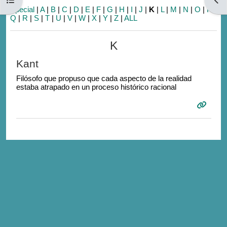
Special
|
A
|
B
|
C
|
D
|
E
|
F
|
G
|
H
|
I
|
J
|
K
|
L
|
M
|
N
|
O
|
P
|
Q
|
R
|
S
|
T
|
U
|
V
|
W
|
X
|
Y
|
Z
|
ALL
K
Kant
Filósofo que propuso que cada aspecto de la realidad
estaba atrapado en un proceso histórico racional