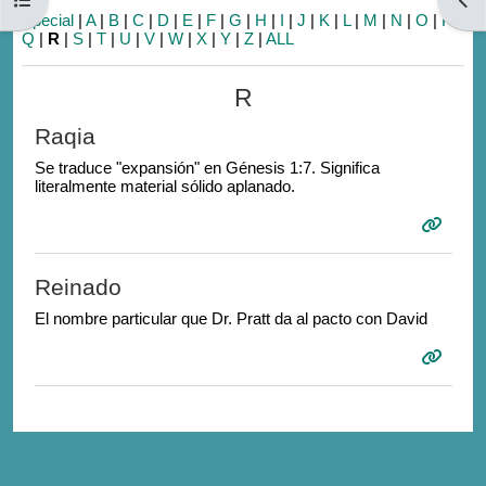
Special
|
A
|
B
|
C
|
D
|
E
|
F
|
G
|
H
|
I
|
J
|
K
|
L
|
M
|
N
|
O
|
P
|
Q
|
R
|
S
|
T
|
U
|
V
|
W
|
X
|
Y
|
Z
|
ALL
R
Raqia
Se traduce "expansión" en Génesis 1:7. Significa
literalmente material sólido aplanado.
Reinado
El nombre particular que Dr. Pratt da al pacto con David