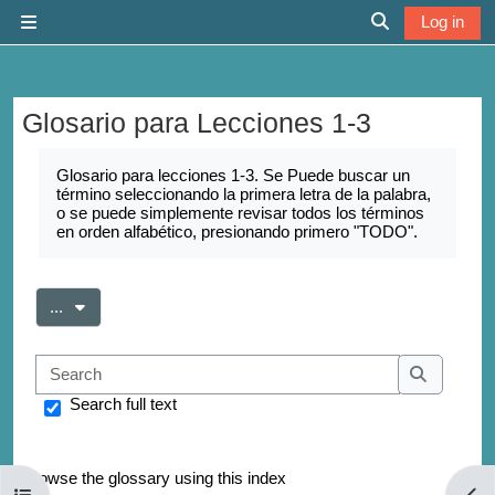
Skip to main content
Log in
Side panel
Toggle search 
Glosario para Lecciones 1-3
Completion requirements
Glosario para lecciones 1-3. Se Puede buscar un
término seleccionando la primera letra de la palabra,
o se puede simplemente revisar todos los términos
en orden alfabético, presionando primero "TODO".
Export entries
...
Search
Search
Search full text
Browse the glossary using this index
Open course index
Open