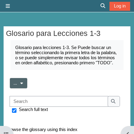
Skip to main content
Log in
Side panel
Toggle search 
Glosario para Lecciones 1-3
Completion requirements
Glosario para lecciones 1-3. Se Puede buscar un
término seleccionando la primera letra de la palabra,
o se puede simplemente revisar todos los términos
en orden alfabético, presionando primero "TODO".
Export entries
...
Search
Search
Search full text
Browse the glossary using this index
Open course index
Open