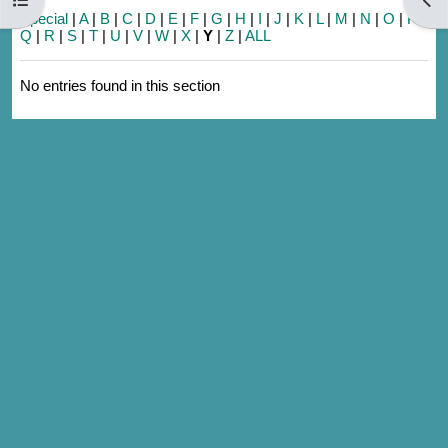
Special
|
A
|
B
|
C
|
D
|
E
|
F
|
G
|
H
|
I
|
J
|
K
|
L
|
M
|
N
|
O
|
P
|
Q
|
R
|
S
|
T
|
U
|
V
|
W
|
X
|
Y
|
Z
|
ALL
No entries found in this section