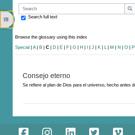
Sear
S
Search full text
Open course index
Browse the glossary using this index
Special
|
A
|
B
|
C
|
D
|
E
|
F
|
G
|
H
|
I
|
J
|
K
|
L
|
M
|
N
|
O
|
P
Consejo eterno
Se refiere al plan de Dios para el universo, hecho antes d