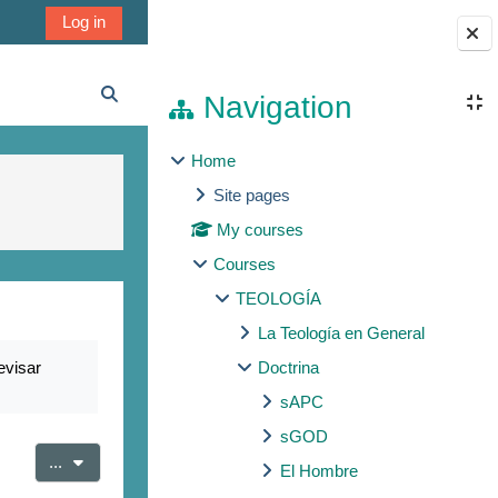
Log in
Blocks
Navigation
Toggle search input
Home
Site pages
My courses
Courses
TEOLOGÍA
La Teología en General
evisar
Doctrina
sAPC
sGOD
Export entries
...
El Hombre