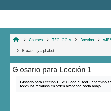
Skip to main content
Courses
TEOLOGÍA
Doctrina
sJE
Browse by alphabet
Glosario para Lección 1
Completion requirements
Glosario para Lección 1. Se Puede buscar un término sel
todos los términos en orden alfabético hacia abajo.