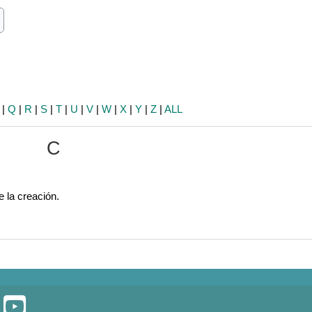
ch
earch
|
Q
|
R
|
S
|
T
|
U
|
V
|
W
|
X
|
Y
|
Z
|
ALL
C
e la creación.