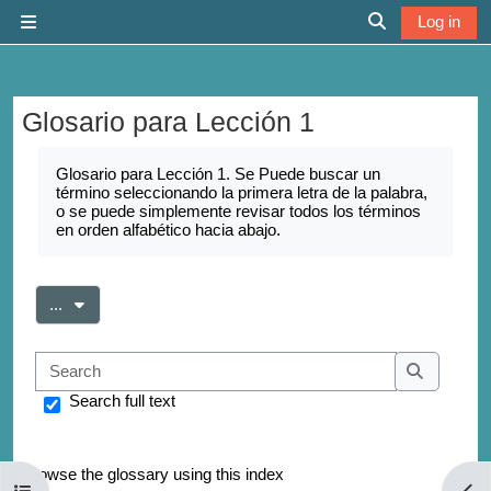
Skip to main content
Log in
Side panel
Toggle search 
Glosario para Lección 1
Completion requirements
Glosario para Lección 1. Se Puede buscar un
término seleccionando la primera letra de la palabra,
o se puede simplemente revisar todos los términos
en orden alfabético hacia abajo.
Export entries
...
Search
Search
Search full text
Browse the glossary using this index
Open course index
Open