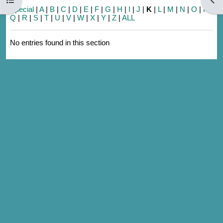
Special
|
A
|
B
|
C
|
D
|
E
|
F
|
G
|
H
|
I
|
J
|
K
|
L
|
M
|
N
|
O
|
P
|
Q
|
R
|
S
|
T
|
U
|
V
|
W
|
X
|
Y
|
Z
|
ALL
No entries found in this section