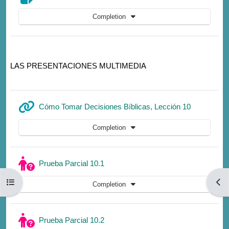
Completion
LAS PRESENTACIONES MULTIMEDIA
URL
Cómo Tomar Decisiones Bíblicas, Lección 10
Completion
Quiz
Prueba Parcial 10.1
Open course index
Open
Completion
Quiz
Prueba Parcial 10.2