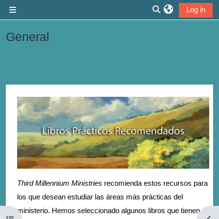
Skip to main content
Log in
Side panel
Toggle search inp
General
Section outline
Third Millennium Ministries
recomienda estos recursos para
los que desean estudiar las áreas más prácticas del
ministerio. Hemos seleccionado algunos libros que tienen
Open course index
Open