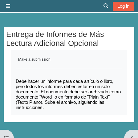
Skip to main content
Log in
Side panel
Toggle search 
Entrega de Informes de Más
Lectura Adicional Opcional
Completion requirements
Make a submission
Debe hacer un informe para cada artículo o libro,
pero todos los informes deben estar en un solo
documento. El documento debe ser archivado como
documento "Word" o en formato de "Plain Text"
(Texto Plano). Suba el archivo, siguiendo las
instrucciones.
Open course index
Open