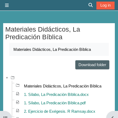
Skip to main content
Log in
Side panel
Toggle search 
Materiales Didácticos, La
Predicación Bíblica
Completion requirements
Materiales Didácticos, La Predicación Bíblica
Download folder
Materiales Didácticos, La Predicación Bíblica
1. Sílabo, La Predicación Bíblica.docx
1. Sílabo, La Predicación Bíblica.pdf
2. Ejercicio de Exégesis. R Ramsay.docx
Open course index
Open