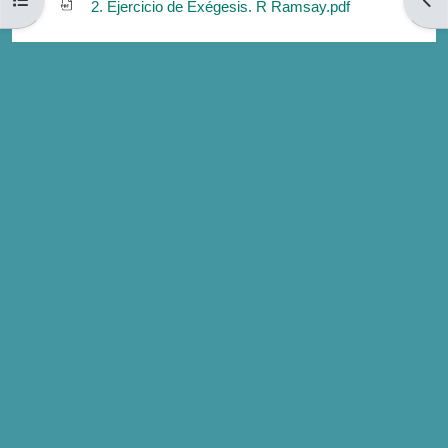
2. Ejercicio de Exégesis. R Ramsay.pdf