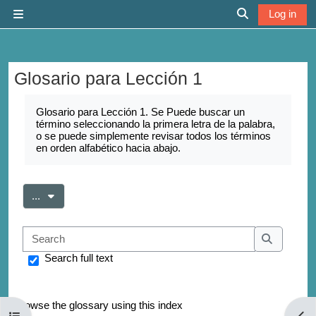
Skip to main content
Log in
Side panel
Toggle search 
Glosario para Lección 1
Completion requirements
Glosario para Lección 1. Se Puede buscar un
término seleccionando la primera letra de la palabra,
o se puede simplemente revisar todos los términos
en orden alfabético hacia abajo.
Export entries
...
Search
Search
Search full text
Browse the glossary using this index
Open course index
Open