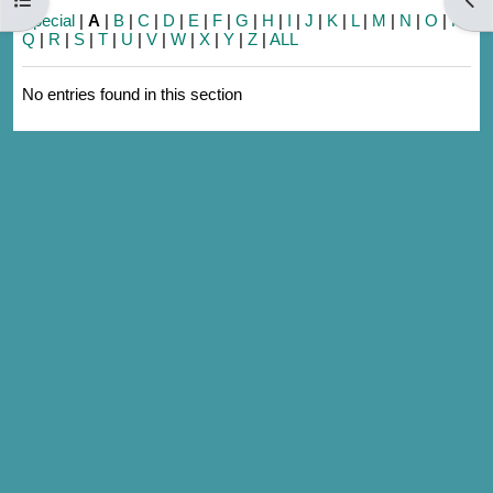
Special
|
A
|
B
|
C
|
D
|
E
|
F
|
G
|
H
|
I
|
J
|
K
|
L
|
M
|
N
|
O
|
P
|
Q
|
R
|
S
|
T
|
U
|
V
|
W
|
X
|
Y
|
Z
|
ALL
No entries found in this section