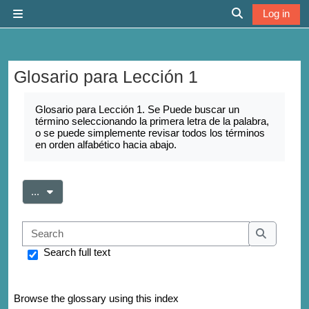
Skip to main content
Log in
Side panel
Toggle search 
Glosario para Lección 1
Completion requirements
Glosario para Lección 1. Se Puede buscar un
término seleccionando la primera letra de la palabra,
o se puede simplemente revisar todos los términos
en orden alfabético hacia abajo.
Export entries
...
Search
Search
Search full text
Browse the glossary using this index