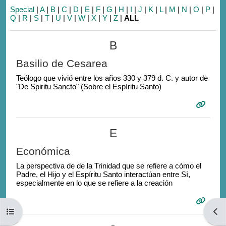
Special
|
A
|
B
|
C
|
D
|
E
|
F
|
G
|
H
|
I
|
J
|
K
|
L
|
M
|
N
|
O
|
P
|
Q
|
R
|
S
|
T
|
U
|
V
|
W
|
X
|
Y
|
Z
|
ALL
B
Basilio de Cesarea
Teólogo que vivió entre los años 330 y 379 d. C. y autor de
"De Spiritu Sancto" (Sobre el Espíritu Santo)
E
Económica
La perspectiva de de la Trinidad que se refiere a cómo el
Padre, el Hijo y el Espíritu Santo interactúan entre Sí,
especialmente en lo que se refiere a la creación
Open course index
Open