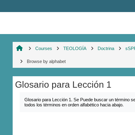
Skip to main content
Courses
TEOLOGÍA
Doctrina
sSP
Browse by alphabet
Glosario para Lección 1
Completion requirements
Glosario para Lección 1. Se Puede buscar un término sel
todos los términos en orden alfabético hacia abajo.