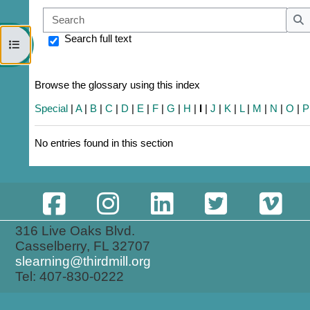
Sear
S
Search full text
Open course index
Browse the glossary using this index
Special
|
A
|
B
|
C
|
D
|
E
|
F
|
G
|
H
|
I
|
J
|
K
|
L
|
M
|
N
|
O
|
P
No entries found in this section
316 Live Oaks Blvd.
Casselberry, FL 32707
slearning@thirdmill.org
Tel: 407-830-0222