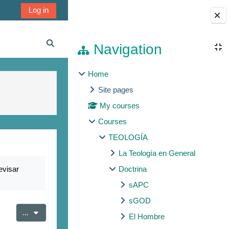
Log in
Blocks
Navigation
Toggle search input
Home
Site pages
My courses
Courses
TEOLOGÍA
La Teología en General
evisar
Doctrina
sAPC
sGOD
Export entries
...
El Hombre