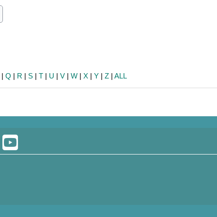
ch
earch
|
Q
|
R
|
S
|
T
|
U
|
V
|
W
|
X
|
Y
|
Z
|
ALL