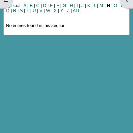
Special
|
A
|
B
|
C
|
D
|
E
|
F
|
G
|
H
|
I
|
J
|
K
|
L
|
M
|
N
|
O
|
P
|
Q
|
R
|
S
|
T
|
U
|
V
|
W
|
X
|
Y
|
Z
|
ALL
No entries found in this section