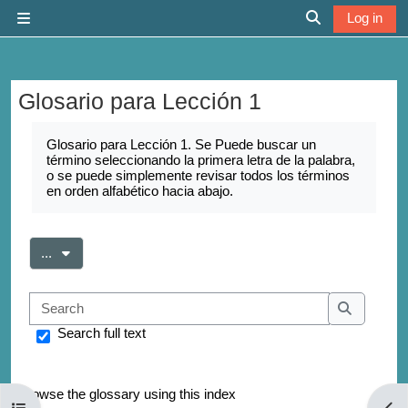
Skip to main content
Log in
Side panel
Toggle search 
Glosario para Lección 1
Completion requirements
Glosario para Lección 1. Se Puede buscar un
término seleccionando la primera letra de la palabra,
o se puede simplemente revisar todos los términos
en orden alfabético hacia abajo.
Export entries
...
Search
Search
Search full text
Browse the glossary using this index
Open course index
Open