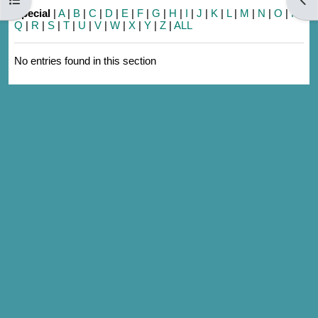
Special
|
A
|
B
|
C
|
D
|
E
|
F
|
G
|
H
|
I
|
J
|
K
|
L
|
M
|
N
|
O
|
P
|
Q
|
R
|
S
|
T
|
U
|
V
|
W
|
X
|
Y
|
Z
|
ALL
No entries found in this section