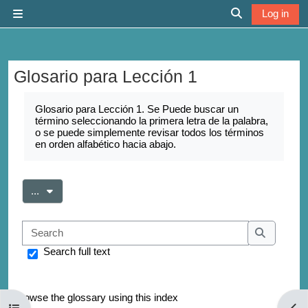
Skip to main content
Log in
Side panel
Toggle search 
Glosario para Lección 1
Completion requirements
Glosario para Lección 1. Se Puede buscar un
término seleccionando la primera letra de la palabra,
o se puede simplemente revisar todos los términos
en orden alfabético hacia abajo.
Export entries
...
Search
Search
Search full text
Browse the glossary using this index
Open course index
Open