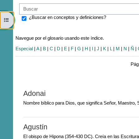
¿Buscar en conceptos y definiciones?
Abrir índice del curso
Navegue por el glosario usando este índice.
Especial
|
A
|
B
|
C
|
D
|
E
|
F
|
G
|
H
|
I
|
J
|
K
|
L
|
M
|
N
|
Ñ
|
Pág
Adonai
Nombre bíblico para Dios, que significa Señor, Maestro,
Agustín
El obispo de Hipona (354-430 DC). Creía en las Escritura