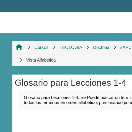
Salta al contenido principal
Cursos
TEOLOGÍA
Doctrina
sAPC
Vista Alfabética
Glosario para Lecciones 1-4
Requisitos de finalización
Glosario para Lecciones 1-4. Se Puede buscar un términ
todos los términos en orden alfabético, presionando pr