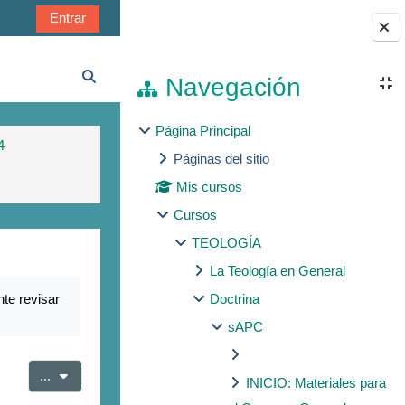
Entrar
Bloques
Navegación
Selector de búsqueda de entrada
Página Principal
4
Páginas del sitio
Mis cursos
Cursos
TEOLOGÍA
La Teología en General
te revisar
Doctrina
sAPC
Exportar entradas
...
INICIO: Materiales para