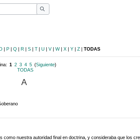
Buscar
Buscar
O
|
P
|
Q
|
R
|
S
|
T
|
U
|
V
|
W
|
X
|
Y
|
Z
|
TODAS
ina:
1
2
3
4
5
(
Siguiente
)
TODAS
A
 Soberano
s como nuestra autoridad final en doctrina, y consideraba que los cre