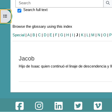
Sear
S
Search full text
Open course index
Browse the glossary using this index
Special
|
A
|
B
|
C
|
D
|
E
|
F
|
G
|
H
|
I
|
J
|
K
|
L
|
M
|
N
|
O
|
P
Jacob
Hijo de Isaac quien continuó el linaje de descendencia y ll