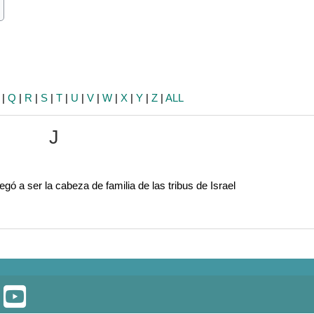
ch
earch
|
Q
|
R
|
S
|
T
|
U
|
V
|
W
|
X
|
Y
|
Z
|
ALL
J
egó a ser la cabeza de familia de las tribus de Israel