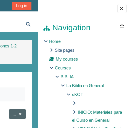
Log in
Blocks
Navigation
Toggle search input
Home
iones 1-2
Site pages
My courses
Courses
BIBLIA
La Biblia en General
sKOT
INICIO: Materiales para
Export entries
...
el Curso en General