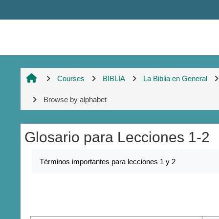
Skip to main content
Courses
BIBLIA
La Biblia en General
Browse by alphabet
Glosario para Lecciones 1-2
Completion requirements
Términos importantes para lecciones 1 y 2