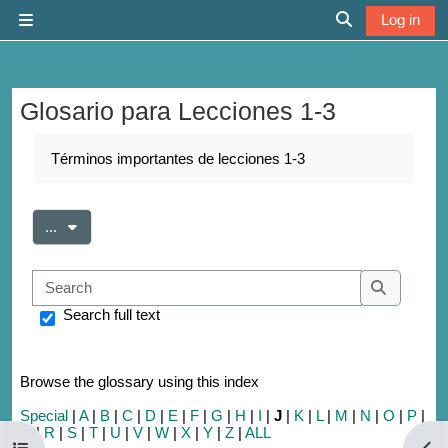
Skip to main content
Log in
Side panel
Toggle search 
Glosario para Lecciones 1-3
Completion requirements
Términos importantes de lecciones 1-3
Export entries
...
Search
Search
Search full text
Browse the glossary using this index
Special
|
A
|
B
|
C
|
D
|
E
|
F
|
G
|
H
|
I
|
J
|
K
|
L
|
M
|
N
|
O
|
P
|
Q
|
R
|
S
|
T
|
U
|
V
|
W
|
X
|
Y
|
Z
|
ALL
Open course index
Open