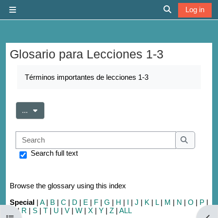
Skip to main content
Log in
Side panel
Toggle search 
Glosario para Lecciones 1-3
Completion requirements
Términos importantes de lecciones 1-3
Export entries
...
Search
Search
Search full text
Browse the glossary using this index
Special
|
A
|
B
|
C
|
D
|
E
|
F
|
G
|
H
|
I
|
J
|
K
|
L
|
M
|
N
|
O
|
P
|
Q
|
R
|
S
|
T
|
U
|
V
|
W
|
X
|
Y
|
Z
|
ALL
Open course index
Open