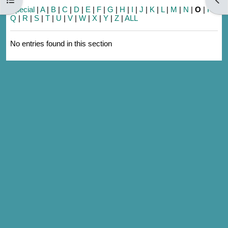
Special
|
A
|
B
|
C
|
D
|
E
|
F
|
G
|
H
|
I
|
J
|
K
|
L
|
M
|
N
|
O
|
P
|
Q
|
R
|
S
|
T
|
U
|
V
|
W
|
X
|
Y
|
Z
|
ALL
No entries found in this section