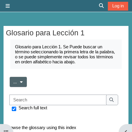
Skip to main content
Log in
Side panel
Toggle search 
Glosario para Lección 1
Completion requirements
Glosario para Lección 1. Se Puede buscar un
término seleccionando la primera letra de la palabra,
o se puede simplemente revisar todos los términos
en orden alfabético hacia abajo.
Export entries
...
Search
Search
Search full text
Browse the glossary using this index
Open course index
Open