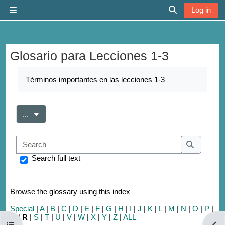
Skip to main content
Log in
Side panel
Toggle search 
Glosario para Lecciones 1-3
Completion requirements
Términos importantes en las lecciones 1-3
Export entries
...
Search
Search
Search full text
Browse the glossary using this index
Special
|
A
|
B
|
C
|
D
|
E
|
F
|
G
|
H
|
I
|
J
|
K
|
L
|
M
|
N
|
O
|
P
|
Q
|
R
|
S
|
T
|
U
|
V
|
W
|
X
|
Y
|
Z
|
ALL
Open course index
Open