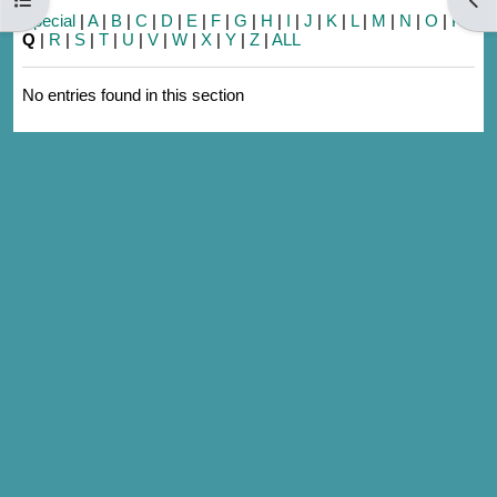
Special
|
A
|
B
|
C
|
D
|
E
|
F
|
G
|
H
|
I
|
J
|
K
|
L
|
M
|
N
|
O
|
P
|
Q
|
R
|
S
|
T
|
U
|
V
|
W
|
X
|
Y
|
Z
|
ALL
No entries found in this section