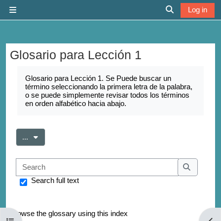
Skip to main content
Log in
Side panel
Toggle search 
Glosario para Lección 1
Completion requirements
Glosario para Lección 1. Se Puede buscar un
término seleccionando la primera letra de la palabra,
o se puede simplemente revisar todos los términos
en orden alfabético hacia abajo.
Export entries
...
Search
Search
Search full text
Browse the glossary using this index
Open course index
Open