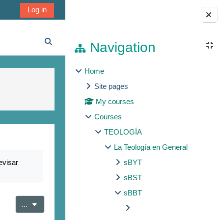
Log in
Blocks
Navigation
Toggle search input
Home
Site pages
My courses
Courses
TEOLOGÍA
La Teología en General
evisar
sBYT
sBST
sBBT
Export entries
...