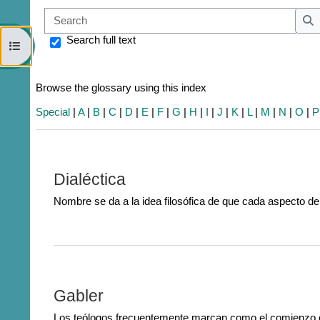
Sear
S
Search full text
Open course index
Browse the glossary using this index
Special
|
A
|
B
|
C
|
D
|
E
|
F
|
G
|
H
|
I
|
J
|
K
|
L
|
M
|
N
|
O
|
P
Dialéctica
Nombre se da a la idea filosófica de que cada aspecto de 
Gabler
Los teólogos frecuentemente marcan como el comienzo de 