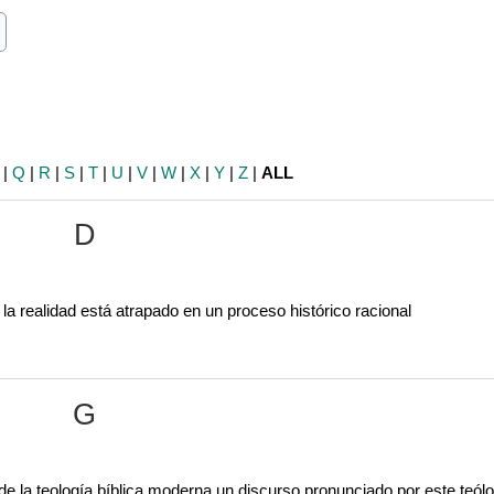
ch
earch
|
Q
|
R
|
S
|
T
|
U
|
V
|
W
|
X
|
Y
|
Z
|
ALL
D
la realidad está atrapado en un proceso histórico racional
G
la teología bíblica moderna un discurso pronunciado por este teólo