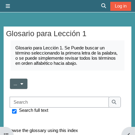
Skip to main content
Log in
Side panel
Toggle search 
Glosario para Lección 1
Completion requirements
Glosario para Lección 1. Se Puede buscar un
término seleccionando la primera letra de la palabra,
o se puede simplemente revisar todos los términos
en orden alfabético hacia abajo.
Export entries
...
Search
Search
Search full text
Browse the glossary using this index
Open course index
Open