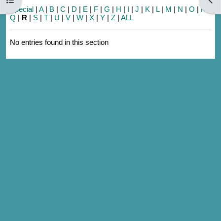
Special
|
A
|
B
|
C
|
D
|
E
|
F
|
G
|
H
|
I
|
J
|
K
|
L
|
M
|
N
|
O
|
P
|
Q
|
R
|
S
|
T
|
U
|
V
|
W
|
X
|
Y
|
Z
|
ALL
No entries found in this section