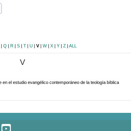
ch
earch
|
Q
|
R
|
S
|
T
|
U
|
V
|
W
|
X
|
Y
|
Z
|
ALL
V
de en el estudio evangélico contemporáneo de la teología bíblica