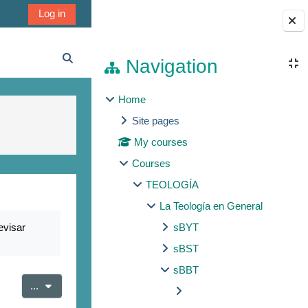
Log in
Blocks
Navigation
Toggle search input
Home
Site pages
My courses
Courses
TEOLOGÍA
La Teología en General
evisar
sBYT
sBST
sBBT
Export entries
...