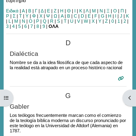
ευρετήριο
Ειδικά
|
Α
|
Β
|
Γ
|
Δ
|
Ε
|
Ζ
|
Η
|
Θ
|
Ι
|
Κ
|
Λ
|
Μ
|
Ν
|
Ξ
|
Ο
|
Π
|
Ρ
|
Σ
|
Τ
|
Υ
|
Φ
|
Χ
|
Ψ
|
Ω
|
A
|
B
|
C
|
D
|
E
|
F
|
G
|
H
|
I
|
J
|
K
|
L
|
M
|
N
|
O
|
P
|
Q
|
R
|
S
|
T
|
U
|
V
|
W
|
X
|
Y
|
Z
|
0
|
1
|
2
|
3
|
4
|
5
|
6
|
7
|
8
|
9
|
ΟΛΑ
D
Dialéctica
Nombre se da a la idea filosófica de que cada aspecto de
la realidad está atrapado en un proceso histórico racional
G
Άνοιγμα ευρετηρίου μαθήματος
Άνοι
Gabler
Los teólogos frecuentemente marcan como el comienzo
de la teología bíblica moderna un discurso pronunciado por
este teólogo en la Universidad de Altdorf (Alemania) en
1787.