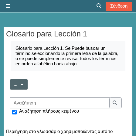
Μετάβαση στο κεντρικό περιεχόμενο
Σύνδεση
Πλευρικός πίνακας
Εναλλαγή εισόδο
Glosario para Lección 1
Απαιτήσεις ολοκλήρωσης
Glosario para Lección 1. Se Puede buscar un
término seleccionando la primera letra de la palabra,
o se puede simplemente revisar todos los términos
en orden alfabético hacia abajo.
Εξαγωγή καταχωρήσεων
...
Αναζήτηση
Αναζήτησ
Αναζήτηση πλήρους κειμένου
Περιήγηση στο γλωσσάριο χρησιμοποιώντας αυτό το