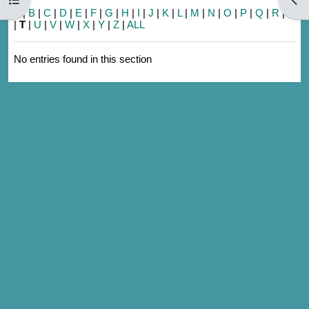
A
|
B
|
C
|
D
|
E
|
F
|
G
|
H
|
I
|
J
|
K
|
L
|
M
|
N
|
O
|
P
|
Q
|
R
|
S
|
T
|
U
|
V
|
W
|
X
|
Y
|
Z
|
ALL
No entries found in this section