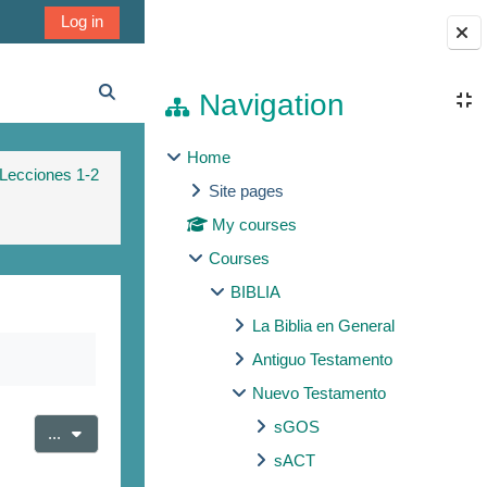
Log in
Blocks
Navigation
Toggle search input
Home
 Lecciones 1-2
Site pages
My courses
Courses
BIBLIA
La Biblia en General
Antiguo Testamento
Nuevo Testamento
sGOS
Export entries
...
sACT