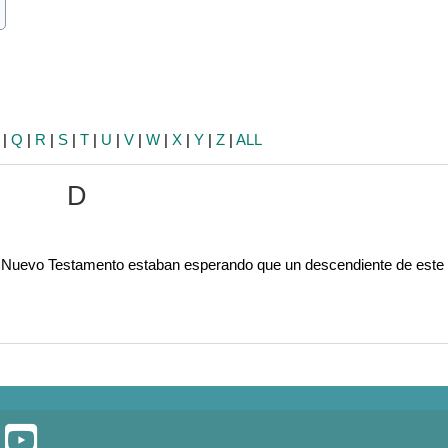
ch
earch
|
Q
|
R
|
S
|
T
|
U
|
V
|
W
|
X
|
Y
|
Z
|
ALL
D
l Nuevo Testamento estaban esperando que un descendiente de este r