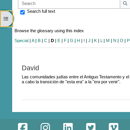
Sear
S
Search full text
Open course index
Browse the glossary using this index
Special
|
A
|
B
|
C
|
D
|
E
|
F
|
G
|
H
|
I
|
J
|
K
|
L
|
M
|
N
|
O
|
P
David
Las comunidades judías entre el Antiguo Testamento y e
a cabo la transición de "esta era" a la "era por venir".