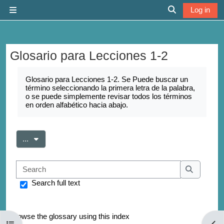
Skip to main content
Log in
Side panel
Toggle search 
Glosario para Lecciones 1-2
Completion requirements
Glosario para Lecciones 1-2. Se Puede buscar un
término seleccionando la primera letra de la palabra,
o se puede simplemente revisar todos los términos
en orden alfabético hacia abajo.
Export entries
...
Search
Search
Search full text
Browse the glossary using this index
Open course index
Open