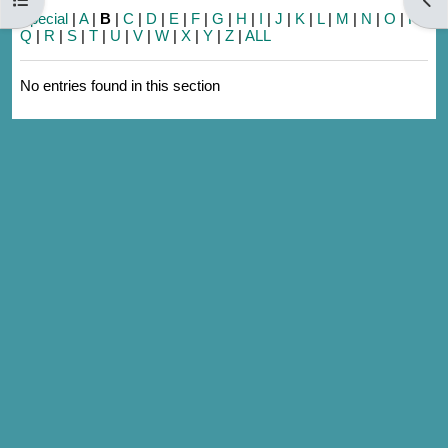
Special
|
A
|
B
|
C
|
D
|
E
|
F
|
G
|
H
|
I
|
J
|
K
|
L
|
M
|
N
|
O
|
P
|
Q
|
R
|
S
|
T
|
U
|
V
|
W
|
X
|
Y
|
Z
|
ALL
No entries found in this section