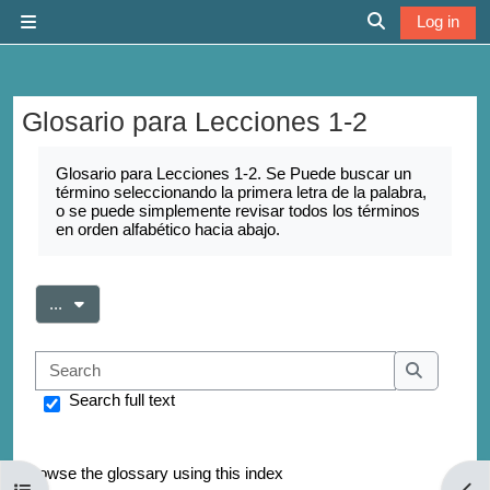
Skip to main content
Log in
Side panel
Toggle search 
Glosario para Lecciones 1-2
Completion requirements
Glosario para Lecciones 1-2. Se Puede buscar un
término seleccionando la primera letra de la palabra,
o se puede simplemente revisar todos los términos
en orden alfabético hacia abajo.
Export entries
...
Search
Search
Search full text
Browse the glossary using this index
Open course index
Open