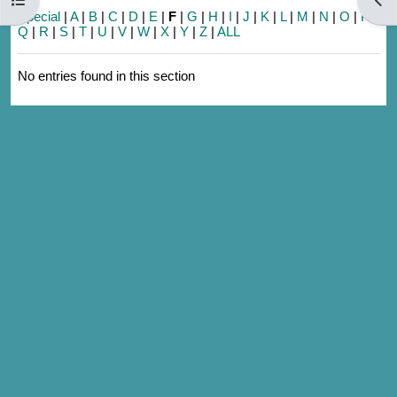
Special
|
A
|
B
|
C
|
D
|
E
|
F
|
G
|
H
|
I
|
J
|
K
|
L
|
M
|
N
|
O
|
P
|
Q
|
R
|
S
|
T
|
U
|
V
|
W
|
X
|
Y
|
Z
|
ALL
No entries found in this section