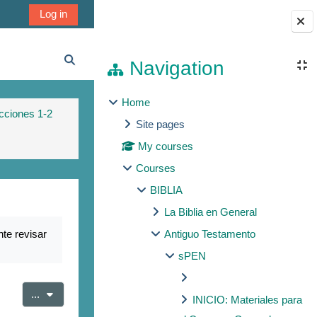
Log in
Blocks
Navigation
Toggle search input
Home
cciones 1-2
Site pages
My courses
Courses
BIBLIA
La Biblia en General
te revisar
Antiguo Testamento
sPEN
Export entries
...
INICIO: Materiales para