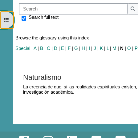
Sear
S
Search full text
Open course index
Browse the glossary using this index
Special
|
A
|
B
|
C
|
D
|
E
|
F
|
G
|
H
|
I
|
J
|
K
|
L
|
M
|
N
|
O
|
P
Naturalismo
La creencia de que, si las realidades espirituales existen
investigación académica.