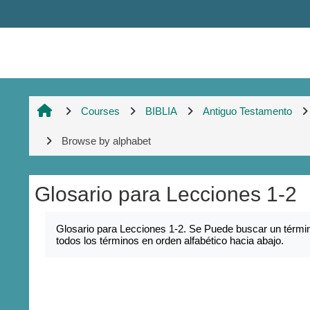
Skip to main content
Courses
BIBLIA
Antiguo Testamento
Browse by alphabet
Glosario para Lecciones 1-2
Completion requirements
Glosario para Lecciones 1-2. Se Puede buscar un términ
todos los términos en orden alfabético hacia abajo.