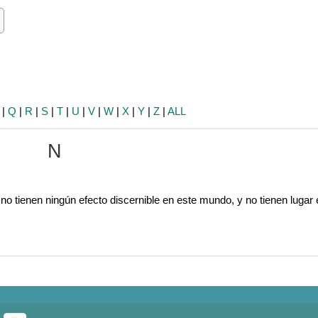
ch
earch
|
Q
|
R
|
S
|
T
|
U
|
V
|
W
|
X
|
Y
|
Z
|
ALL
N
, no tienen ningún efecto discernible en este mundo, y no tienen lugar 