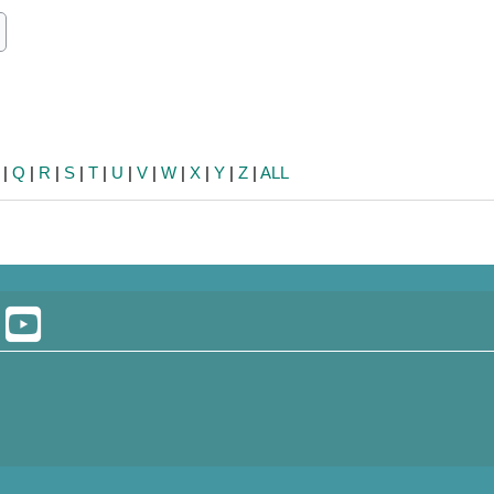
ch
earch
|
Q
|
R
|
S
|
T
|
U
|
V
|
W
|
X
|
Y
|
Z
|
ALL