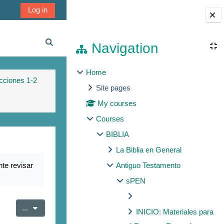
Log in
Blocks
Navigation
Toggle search input
Home
cciones 1-2
Site pages
My courses
Courses
BIBLIA
La Biblia en General
te revisar
Antiguo Testamento
sPEN
Export entries
...
INICIO: Materiales para