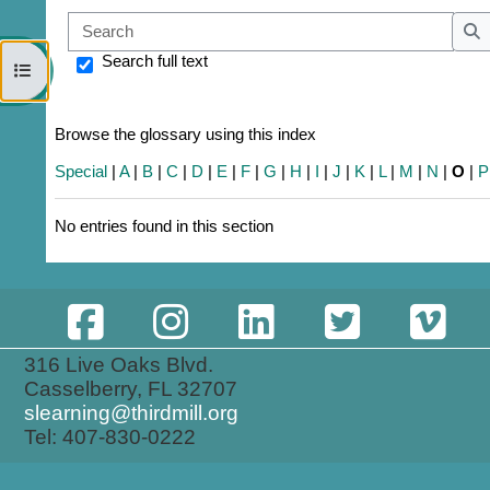
Sear
S
Search full text
Open course index
Browse the glossary using this index
Special
|
A
|
B
|
C
|
D
|
E
|
F
|
G
|
H
|
I
|
J
|
K
|
L
|
M
|
N
|
O
|
P
No entries found in this section
316 Live Oaks Blvd.
Casselberry, FL 32707
slearning@thirdmill.org
Tel: 407-830-0222