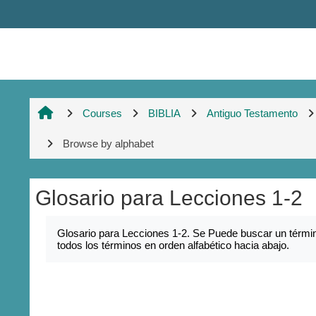
Skip to main content
Courses
BIBLIA
Antiguo Testamento
Browse by alphabet
Glosario para Lecciones 1-2
Completion requirements
Glosario para Lecciones 1-2. Se Puede buscar un términ
todos los términos en orden alfabético hacia abajo.