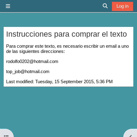
Skip to main content
Log in
Side panel
Toggle search 
Instrucciones para comprar el texto
Completion requirements
Para comprar este texto, es necesario escribir un email a uno
de las siguientes direcciones:
rodolfo0202@hotmail.com
top_job@hotmail.com
Last modified: Tuesday, 15 September 2015, 5:36 PM
Open course index
Open