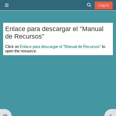
Skip to main content
Log in
Side panel
Toggle search 
Enlace para descargar el "Manual
de Recursos"
Completion requirements
Click on
Enlace para descargar el "Manual de Recursos"
to
open the resource.
Open course index
Open